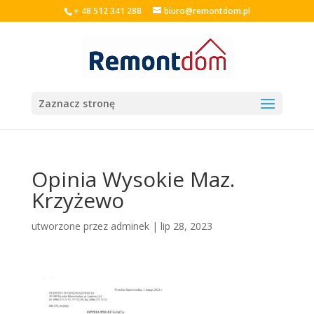
+ 48 512 341 288
biuro@remontdom.pl
Zaznacz stronę
Opinia Wysokie Maz.
Krzyżewo
utworzone przez
adminek
|
lip 28, 2023