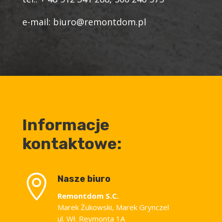
e-mail: biuro@remontdom.pl
Informacje
kontaktowe:

Nasze biuro
Remontdom S.C.
Marek Żukowski, Marek Grynczel
ul. Wł. Reymonta 1A