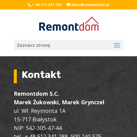
+ 48 512 341 288
biuro@remontdom.pl
Zaznacz stronę
Kontakt
Remontdom S.C.
Marek Żukowski, Marek Grynczel
ul. Wł. Reymonta 1A
15-717 Białystok
NIP: 542-305-47-44
tel.: + 48 512 341 288, 500 240 575