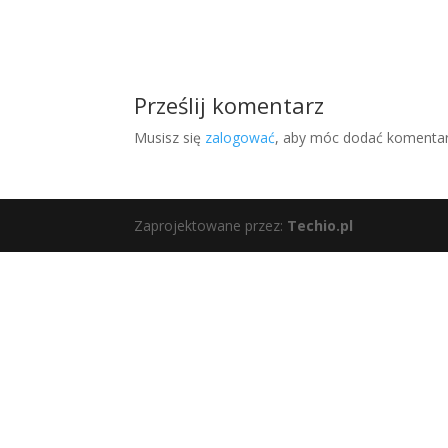
Prześlij komentarz
Musisz się
zalogować
, aby móc dodać komentar
Zaprojektowane przez:
Techio.pl