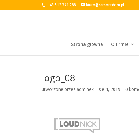
+ 48 512 341 288
biuro@remontdom.pl
Strona główna
O firmie
logo_08
utworzone przez
adminek
|
sie 4, 2019
|
0 kom