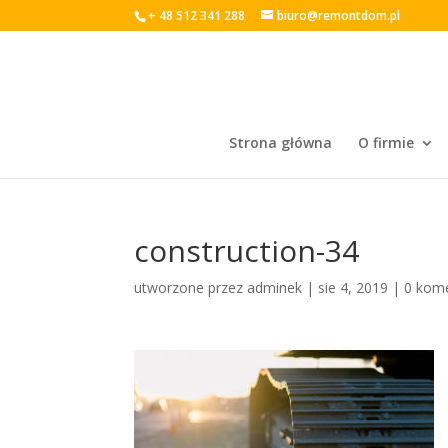
+ 48 512 341 288
biuro@remontdom.pl
Strona główna
O firmie
construction-34
utworzone przez
adminek
|
sie 4, 2019
|
0 kom