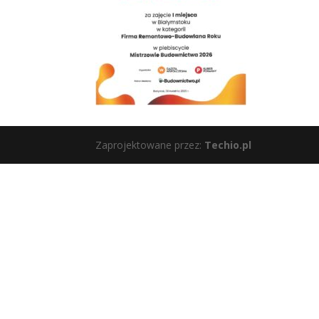
Zaprojektowane przez:
Techio.pl