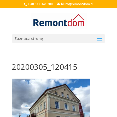
+ 48 512 341 288
biuro@remontdom.pl
Zaznacz stronę
20200305_120415