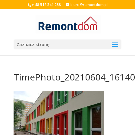
+ 48 512 341 288
biuro@remontdom.pl
Zaznacz stronę
TimePhoto_20210604_16140