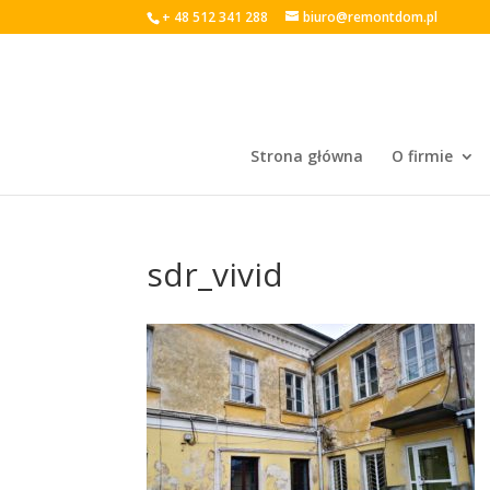
+ 48 512 341 288
biuro@remontdom.pl
Strona główna
O firmie
sdr_vivid