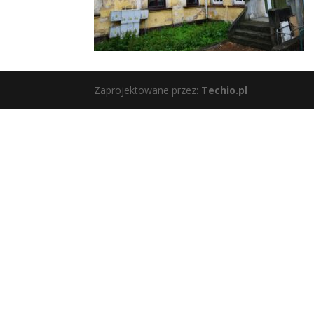
Zaprojektowane przez:
Techio.pl