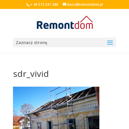
+ 48 512 341 288
biuro@remontdom.pl
Zaznacz stronę
sdr_vivid