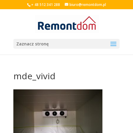
+ 48 512 341 288
biuro@remontdom.pl
Zaznacz stronę
mde_vivid