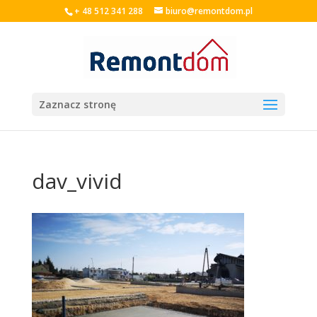
+ 48 512 341 288
biuro@remontdom.pl
Zaznacz stronę
dav_vivid