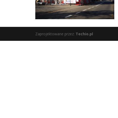
Zaprojektowane przez:
Techio.pl