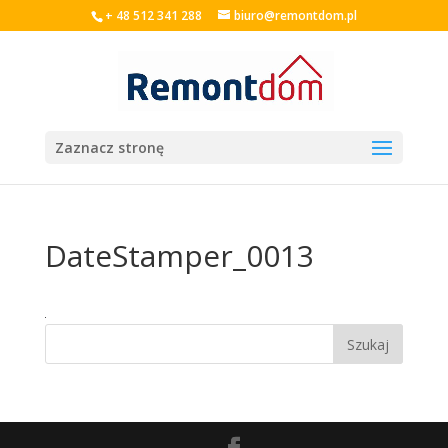
+ 48 512 341 288
biuro@remontdom.pl
Zaznacz stronę
DateStamper_0013