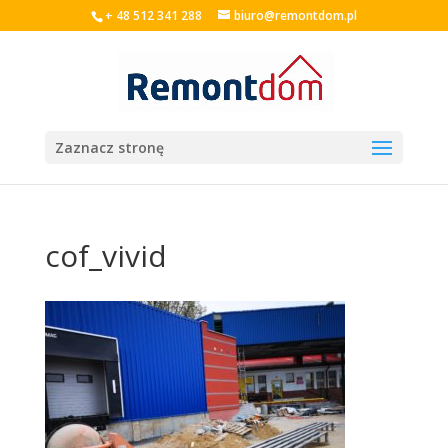
+ 48 512 341 288
biuro@remontdom.pl
Zaznacz stronę
cof_vivid