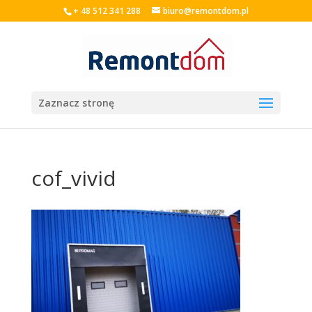
+ 48 512 341 288
biuro@remontdom.pl
Zaznacz stronę
cof_vivid