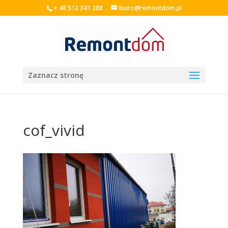
+ 48 512 341 288
biuro@remontdom.pl
Zaznacz stronę
cof_vivid