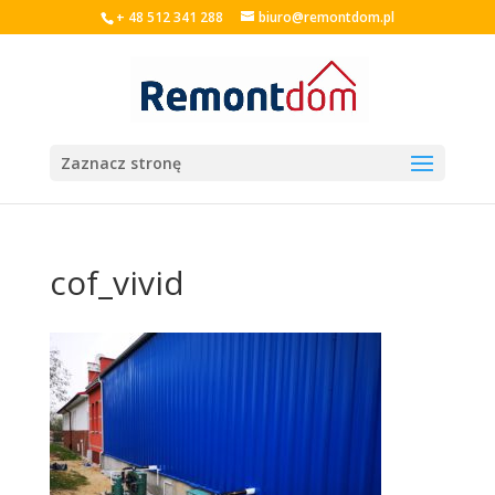
+ 48 512 341 288
biuro@remontdom.pl
Zaznacz stronę
cof_vivid