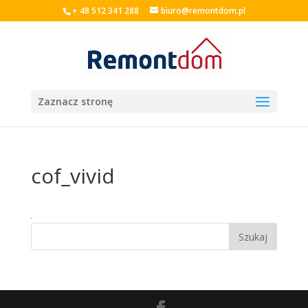
+ 48 512 341 288
biuro@remontdom.pl
Zaznacz stronę
cof_vivid