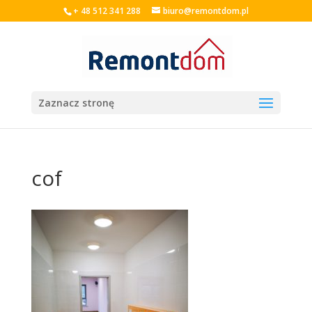
+ 48 512 341 288
biuro@remontdom.pl
Zaznacz stronę
cof