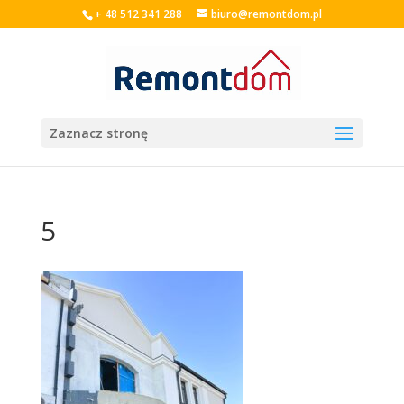
+ 48 512 341 288
biuro@remontdom.pl
Zaznacz stronę
5