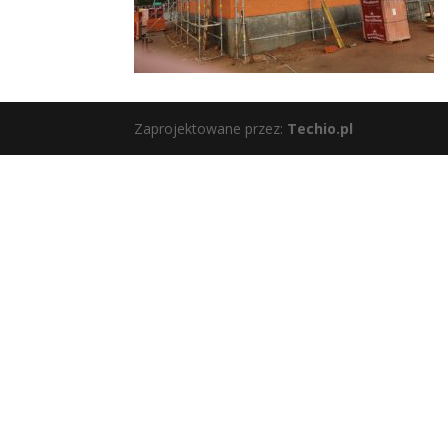
Zaprojektowane przez:
Techio.pl