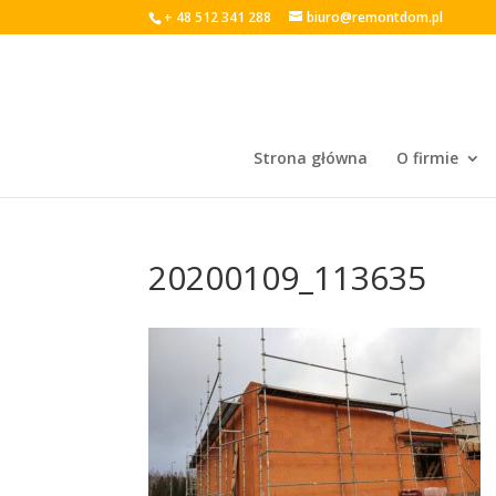
+ 48 512 341 288
biuro@remontdom.pl
Strona główna
O firmie
20200109_113635