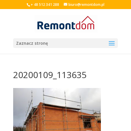
+ 48 512 341 288
biuro@remontdom.pl
Zaznacz stronę
20200109_113635