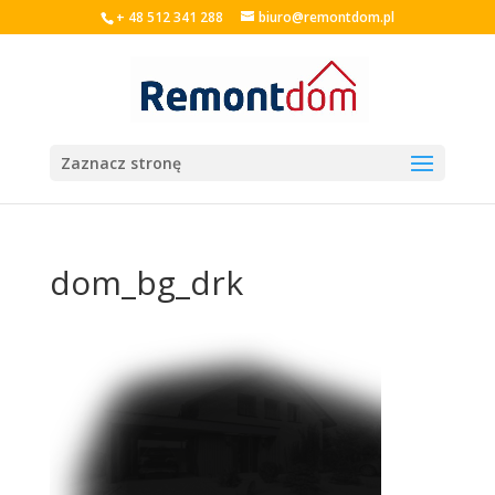
+ 48 512 341 288
biuro@remontdom.pl
Zaznacz stronę
dom_bg_drk