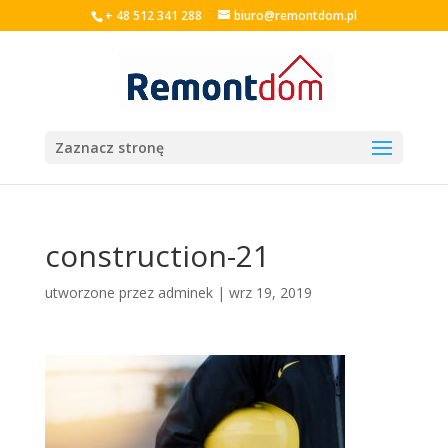
+ 48 512 341 288
biuro@remontdom.pl
Zaznacz stronę
construction-21
utworzone przez
adminek
|
wrz 19, 2019