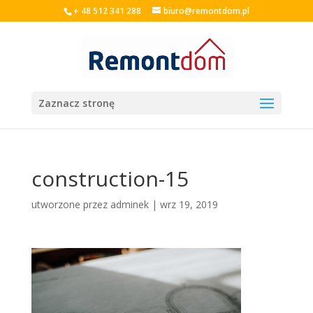
+ 48 512 341 288
biuro@remontdom.pl
Zaznacz stronę
construction-15
utworzone przez
adminek
|
wrz 19, 2019