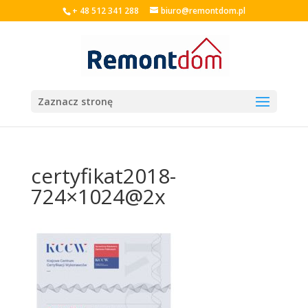
+ 48 512 341 288
biuro@remontdom.pl
Zaznacz stronę
certyfikat2018-
724×1024@2x